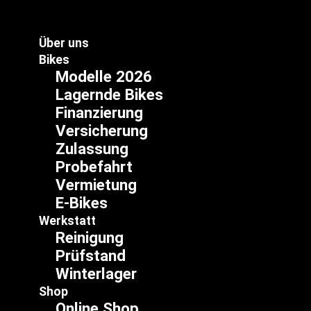
Zum
Inhalt
springen
Über uns
Bikes
Modelle 2026
Lagernde Bikes
Finanzierung
Versicherung
Zulassung
Probefahrt
Vermietung
E-Bikes
Werkstatt
Reinigung
Prüfstand
Winterlager
Shop
Online Shop