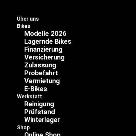
Zum
Inhalt
springen
Über uns
Bikes
Modelle 2026
Lagernde Bikes
Finanzierung
Versicherung
Zulassung
Probefahrt
Vermietung
E-Bikes
Werkstatt
Reinigung
Prüfstand
Winterlager
Shop
Online Shop